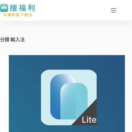
跳
至
主
要
內
分類
輸入法
容