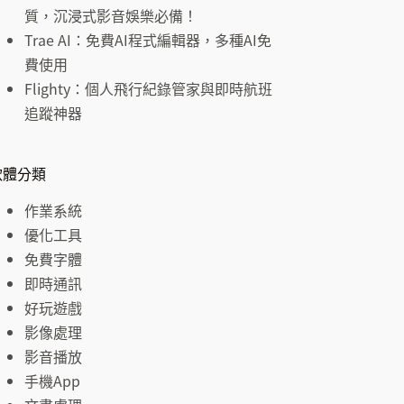
結
質，沉浸式影音娛樂必備！
果
Trae AI：免費AI程式編輯器，多種AI免
費使用
Flighty：個人飛行紀錄管家與即時航班
追蹤神器
軟體分類
作業系統
優化工具
免費字體
即時通訊
好玩遊戲
影像處理
影音播放
手機App