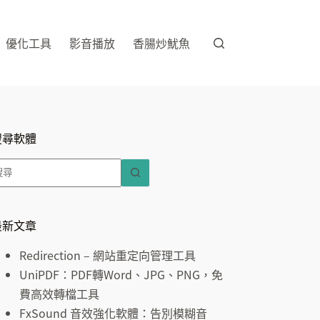
優化工具
影音播放
香腸炒魷魚
搜尋軟體
找
不
到
符
最新文章
合
Redirection – 網站重定向管理工具
條
UniPDF：PDF轉Word、JPG、PNG，免
件
費高效轉檔工具
的
FxSound 音效強化軟體：告別模糊音