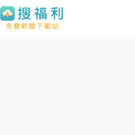
跳
至
主
要
內
容