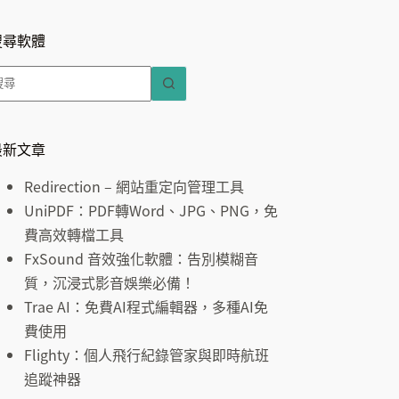
搜尋軟體
找
不
到
符
最新文章
合
Redirection – 網站重定向管理工具
條
UniPDF：PDF轉Word、JPG、PNG，免
件
費高效轉檔工具
的
FxSound 音效強化軟體：告別模糊音
結
質，沉浸式影音娛樂必備！
果
Trae AI：免費AI程式編輯器，多種AI免
費使用
Flighty：個人飛行紀錄管家與即時航班
追蹤神器