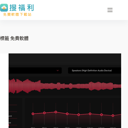
跳
至
主
要
內
標籤
免費軟體
容