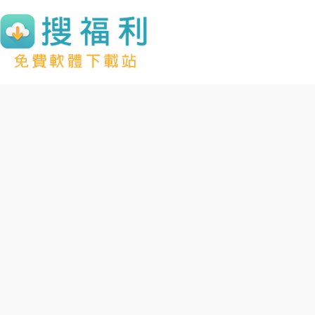
跳
至
主
要
內
容