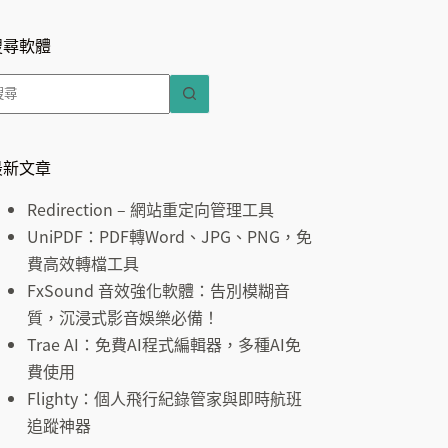
搜尋軟體
找
不
到
符
最新文章
合
Redirection – 網站重定向管理工具
條
UniPDF：PDF轉Word、JPG、PNG，免
件
費高效轉檔工具
的
FxSound 音效強化軟體：告別模糊音
結
質，沉浸式影音娛樂必備！
果
Trae AI：免費AI程式編輯器，多種AI免
費使用
Flighty：個人飛行紀錄管家與即時航班
追蹤神器