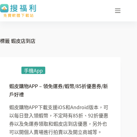
跳
至
主
要
內
標籤
蝦皮店到店
容
手機App
蝦皮購物APP – 領免運券/蝦幣/85折優惠券/新
戶好禮
蝦皮購物APP下載支援iOS和Android版本，可
以每日登入領蝦幣，不定時有85折、92折優惠
券以及免運券領取和蝦皮店到店優惠，另外也
可以開個人賣場進行拍賣以及開立商城等。