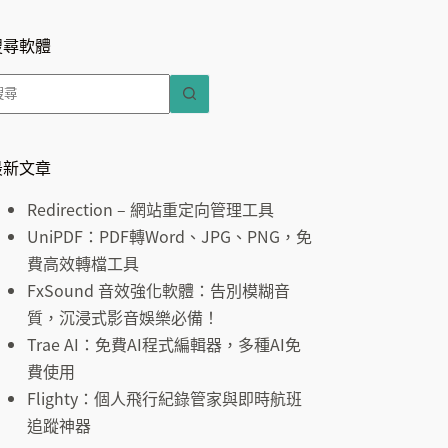
搜尋軟體
找
不
到
符
最新文章
合
Redirection – 網站重定向管理工具
條
UniPDF：PDF轉Word、JPG、PNG，免
件
費高效轉檔工具
的
FxSound 音效強化軟體：告別模糊音
結
質，沉浸式影音娛樂必備！
果
Trae AI：免費AI程式編輯器，多種AI免
費使用
Flighty：個人飛行紀錄管家與即時航班
追蹤神器