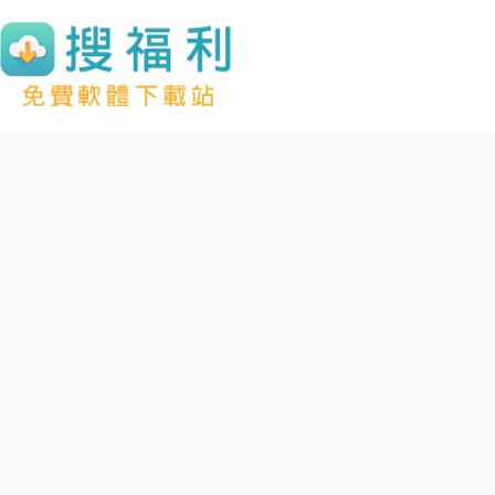
跳
至
主
要
內
容