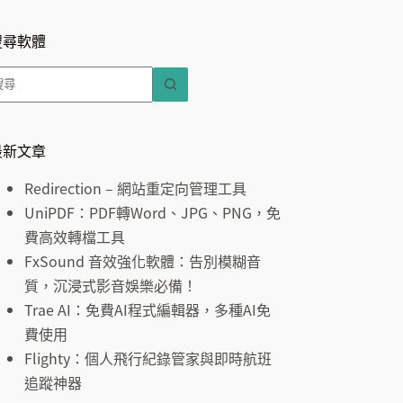
搜尋軟體
找
不
到
符
最新文章
合
Redirection – 網站重定向管理工具
條
UniPDF：PDF轉Word、JPG、PNG，免
件
費高效轉檔工具
的
FxSound 音效強化軟體：告別模糊音
結
質，沉浸式影音娛樂必備！
果
Trae AI：免費AI程式編輯器，多種AI免
費使用
Flighty：個人飛行紀錄管家與即時航班
追蹤神器