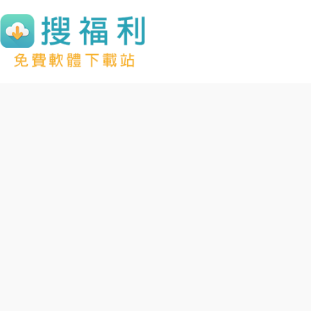
跳
至
主
要
內
容