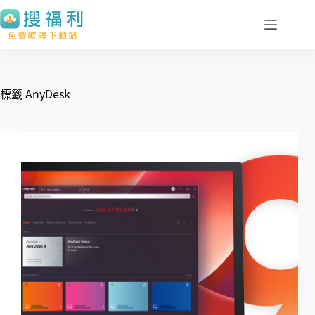
跳
至
主
要
內
標籤
AnyDesk
容