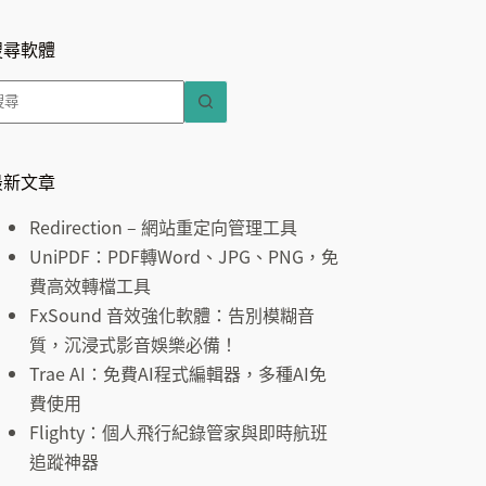
搜尋軟體
找
不
到
符
最新文章
合
Redirection – 網站重定向管理工具
條
UniPDF：PDF轉Word、JPG、PNG，免
件
費高效轉檔工具
的
FxSound 音效強化軟體：告別模糊音
結
質，沉浸式影音娛樂必備！
果
Trae AI：免費AI程式編輯器，多種AI免
費使用
Flighty：個人飛行紀錄管家與即時航班
追蹤神器