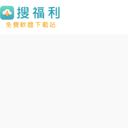
跳
至
主
要
內
容