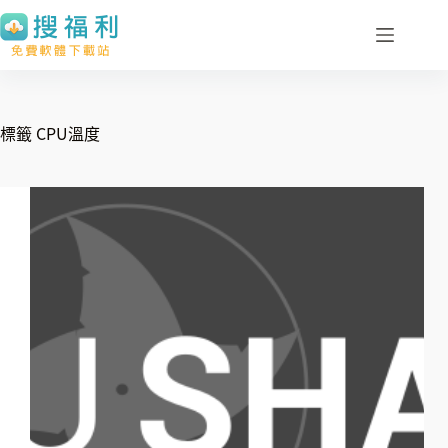
跳
至
主
要
內
標籤
CPU溫度
容