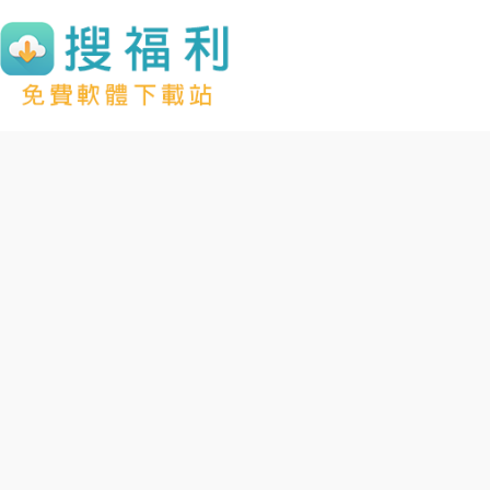
跳
至
主
要
內
容