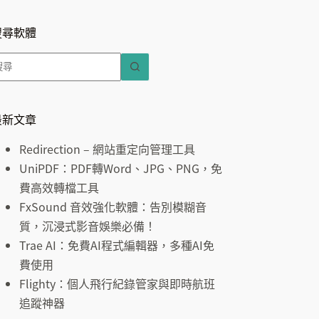
搜尋軟體
找
不
到
符
最新文章
合
Redirection – 網站重定向管理工具
條
UniPDF：PDF轉Word、JPG、PNG，免
件
費高效轉檔工具
的
FxSound 音效強化軟體：告別模糊音
結
質，沉浸式影音娛樂必備！
果
Trae AI：免費AI程式編輯器，多種AI免
費使用
Flighty：個人飛行紀錄管家與即時航班
追蹤神器