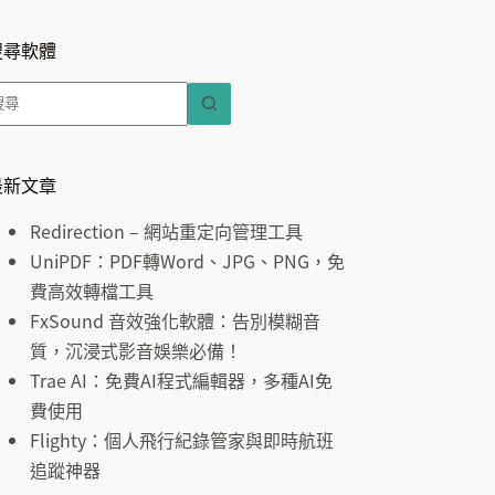
搜尋軟體
找
不
到
符
最新文章
合
Redirection – 網站重定向管理工具
條
UniPDF：PDF轉Word、JPG、PNG，免
件
費高效轉檔工具
的
FxSound 音效強化軟體：告別模糊音
結
質，沉浸式影音娛樂必備！
果
Trae AI：免費AI程式編輯器，多種AI免
費使用
Flighty：個人飛行紀錄管家與即時航班
追蹤神器