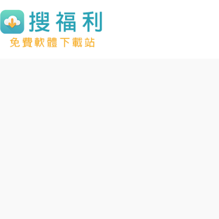
跳
至
主
要
內
容