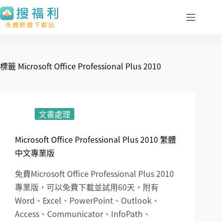
跳
至
主
要
內
標籤
Microsoft Office Professional Plus 2010
容
文書處理
Microsoft Office Professional Plus 2010 繁體
中文專業版
免費Microsoft Office Professional Plus 2010
專業版，可以免費下載並試用60天，附有
Word、Excel、PowerPoint、Outlook、
Access、Communicator、InfoPath、