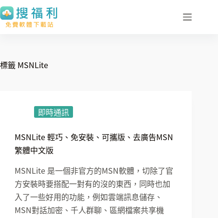
跳
至
主
要
內
標籤
MSNLite
容
即時通訊
MSNLite 輕巧、免安裝、可攜版、去廣告MSN
繁體中文版
MSNLite 是一個非官方的MSN軟體，切除了官
方安裝時要搭配一對有的沒的東西，同時也加
入了一些好用的功能，例如雲端訊息儲存、
MSN對話加密、千人群聊、區網檔案共享機