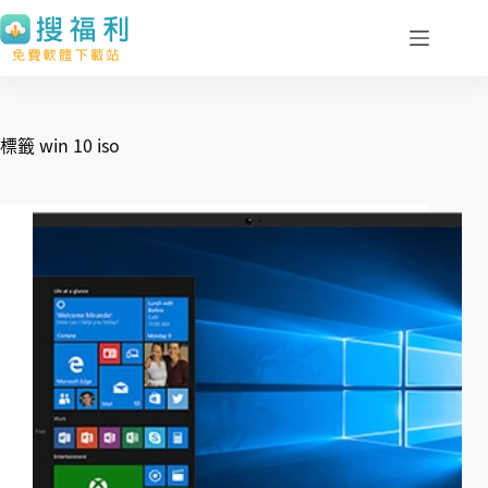
跳
至
主
要
內
標籤
win 10 iso
容