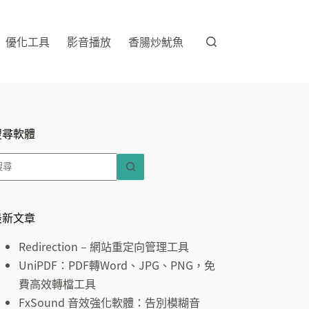
優化工具
影音播放
香腸炒魷魚
搜尋軟體
找
不
到
符
最新文章
合
Redirection – 網站重定向管理工具
條
UniPDF：PDF轉Word、JPG、PNG，免
件
費高效轉檔工具
的
FxSound 音效強化軟體：告別模糊音