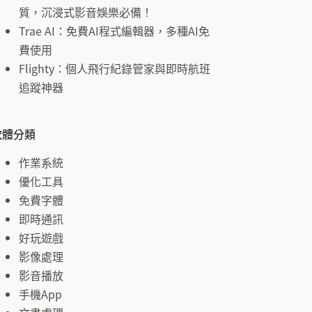
結
質，沉浸式影音娛樂必備！
果
Trae AI：免費AI程式編輯器，多種AI免
費使用
Flighty：個人飛行紀錄管家與即時航班
追蹤神器
軟體分類
作業系統
優化工具
免費字體
即時通訊
好玩遊戲
影像處理
影音播放
手機App