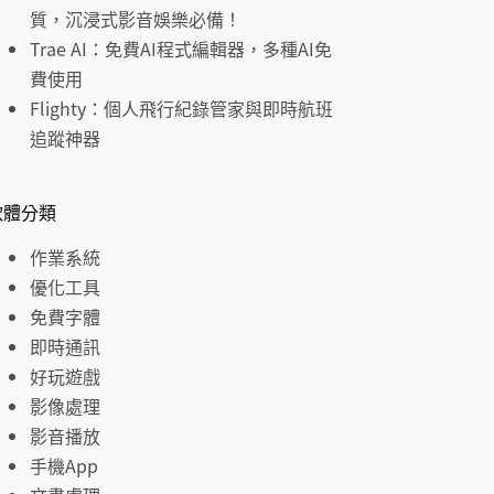
結
質，沉浸式影音娛樂必備！
果
Trae AI：免費AI程式編輯器，多種AI免
費使用
Flighty：個人飛行紀錄管家與即時航班
追蹤神器
軟體分類
作業系統
優化工具
免費字體
即時通訊
好玩遊戲
影像處理
影音播放
手機App