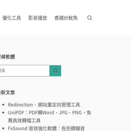
優化工具
影音播放
香腸炒魷魚
搜尋軟體
找
不
到
符
最新文章
合
Redirection – 網站重定向管理工具
條
UniPDF：PDF轉Word、JPG、PNG，免
件
費高效轉檔工具
的
FxSound 音效強化軟體：告別模糊音