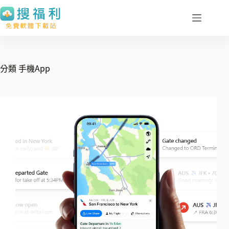
跳
至
主
要
內
分類
手機App
容