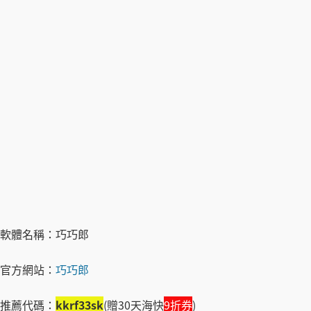
軟體名稱：巧巧郎
官方網站：
巧巧郎
推薦代碼：
kkrf33sk
(贈30天海快
9折券
)