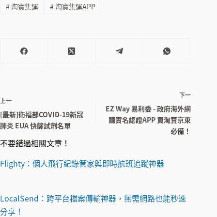
#
淘寶集運
#
淘寶集運APP
下一
上一
EZ Way 易利委 - 政府海外網
[最新]衛福部COVID-19新冠
購實名認證APP 買淘寶京東
肺炎 EUA 快篩試劑名單
必備！
不要錯過相關文章！
Flighty：個人飛行紀錄管家與即時航班追蹤神器
LocalSend：跨平台檔案傳輸神器，無需網路也能秒速
分享！