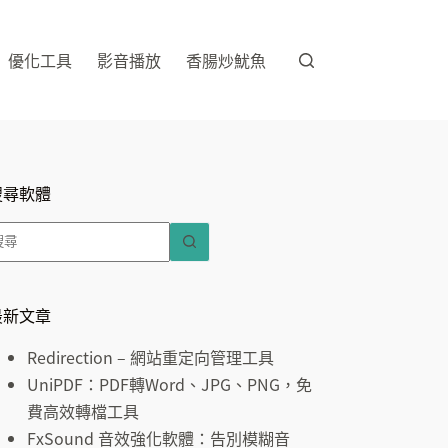
優化工具
影音播放
香腸炒魷魚
搜尋軟體
找
不
到
符
最新文章
合
Redirection – 網站重定向管理工具
條
UniPDF：PDF轉Word、JPG、PNG，免
件
費高效轉檔工具
的
FxSound 音效強化軟體：告別模糊音