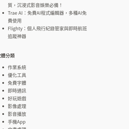
結
質，沉浸式影音娛樂必備！
果
Trae AI：免費AI程式編輯器，多種AI免
費使用
Flighty：個人飛行紀錄管家與即時航班
追蹤神器
軟體分類
作業系統
優化工具
免費字體
即時通訊
好玩遊戲
影像處理
影音播放
手機App