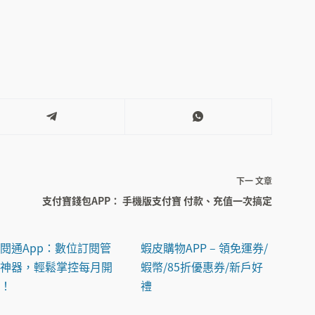
Hi Life VIP 萊爾富APP (內含 Hi Pay
行動支付、累積點數、遊戲轉盤)
iOS/Android 下載
下一
文章
支付寶錢包APP： 手機版支付寶 付款、充值一次搞定
閱通App：數位訂閱管
蝦皮購物APP – 領免運券/
理神器，輕鬆掌控每月開
蝦幣/85折優惠券/新戶好
銷！
禮