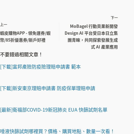
下一
上一
MoBagel 行動貝果新開發
蝦皮購物APP - 領免運券/蝦
Design AI 平台受日本日立集
幣/85折優惠券/新戶好禮
團青睞，共同探索發展生成
式 AI 產業應用
不要錯過相關文章！
[下載]富邦產險防疫險理賠申請書 範本
[下載]新安東京理賠申請書 防疫保單理賠申請
[最新]衛福部COVID-19新冠肺炎 EUA 快篩試劑名單
唾液快篩試劑哪裡買？價格、購買地點、數量一次看！