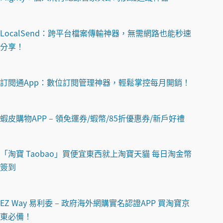
LocalSend：跨平台檔案傳輸神器，無需網路也能秒速
分享！
訂閱通App：數位訂閱管理神器，輕鬆掌控每月開銷！
蝦皮購物APP – 領免運券/蝦幣/85折優惠券/新戶好禮
「淘寶 Taobao」買便宜東西就上淘寶天貓 每日淘金幣
簽到
EZ Way 易利委 – 政府海外網購實名認證APP 買淘寶京
東必備！