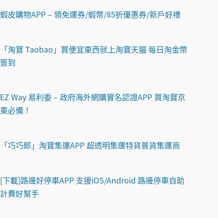
蝦皮購物APP – 領免運券/蝦幣/85折優惠券/新戶好禮
「淘寶 Taobao」買便宜東西就上淘寶天貓 每日淘金幣
簽到
EZ Way 易利委 – 政府海外網購實名認證APP 買淘寶京
東必備！
「巧巧郎」淘寶集運APP 超透明集運特貨普貨集運商
[下載]路邊好停車APP 支援iOS/Android 路邊停車自助
計費好幫手