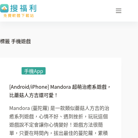
跳
至
主
要
內
標籤
手機遊戲
容
手機App
[Android/iPhone] Mandora 超萌治癒系遊戲，
比蘑菇人方吉還可愛！
Mandora (蔓陀蘿) 是一款類似蘑菇人方吉的治
癒系列遊戲，心情不好、遇到挫折，玩玩這個
遊戲說不定會讓你心情變好！遊戲方法很簡
單，只要在時間內，拔出最佳的蔓陀蘿，累積