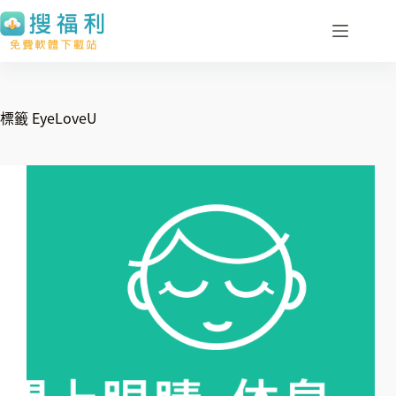
跳
至
主
要
內
標籤
EyeLoveU
容