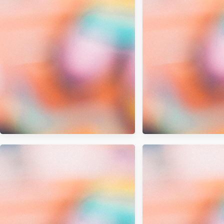
LocalSend：跨平
無需網路也能秒