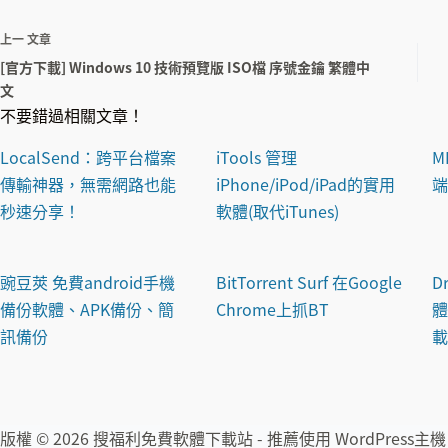
上一
文章
Facebook Video Downloader Pro 臉
BitTorrent Surf 在Go
[官方下載] Windows 10 技術預覽版 ISO檔 序號金鑰 繁體中
書 FB影片下載工具
抓BT
文
不要錯過相關文章！
LocalSend：跨平台檔案
iTools 管理
M
傳輸神器，無需網路也能
iPhone/iPod/iPad的實用
秒速分享！
軟體(取代iTunes)
豌豆莢 免費android手機
BitTorrent Surf 在Google
D
備份軟體、APK備份、簡
Chrome上抓BT
體
訊備份
載
Minus 拖拉式檔案傳輸軟體(10GB儲
Kies 三星手機同
版權 © 2026 搜福利免費軟體下載站 - 推薦使用
WordPress主機
存空間)