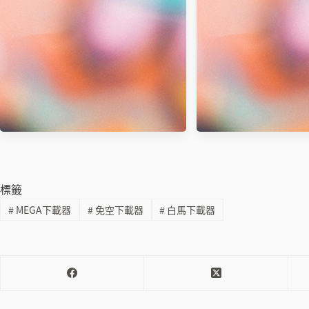
FreeFileSync 檔案同步備份軟體 免安
裝
標籤
#
MEGA下載器
#
免空下載器
#
白馬下載器