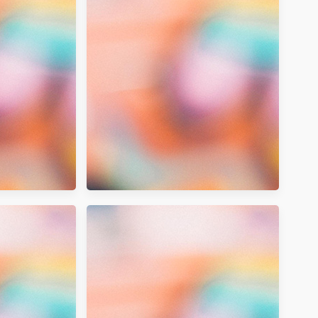
台檔案傳輸神器，
速分享！