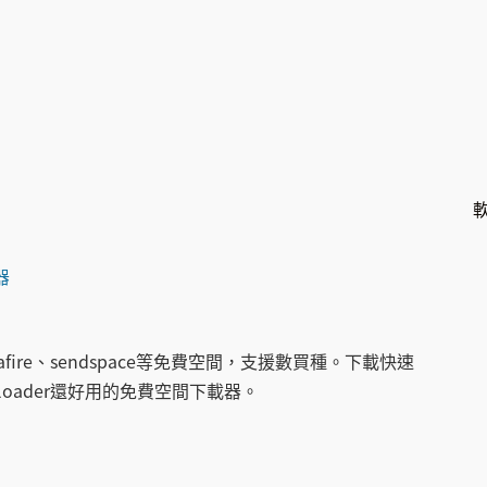
器
ediafire、sendspace等免費空間，支援數買種。下載快速
loader還好用的免費空間下載器。