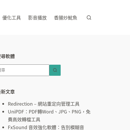
優化工具
影音播放
香腸炒魷魚
搜尋軟體
找
不
到
符
最新文章
合
Redirection – 網站重定向管理工具
條
UniPDF：PDF轉Word、JPG、PNG，免
件
費高效轉檔工具
的
FxSound 音效強化軟體：告別模糊音