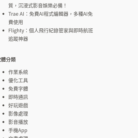
結
質，沉浸式影音娛樂必備！
果
Trae AI：免費AI程式編輯器，多種AI免
費使用
Flighty：個人飛行紀錄管家與即時航班
追蹤神器
軟體分類
作業系統
優化工具
免費字體
即時通訊
好玩遊戲
影像處理
影音播放
手機App