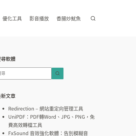
優化工具
影音播放
香腸炒魷魚
搜尋軟體
找
不
到
符
最新文章
合
Redirection – 網站重定向管理工具
條
UniPDF：PDF轉Word、JPG、PNG，免
件
費高效轉檔工具
的
FxSound 音效強化軟體：告別模糊音