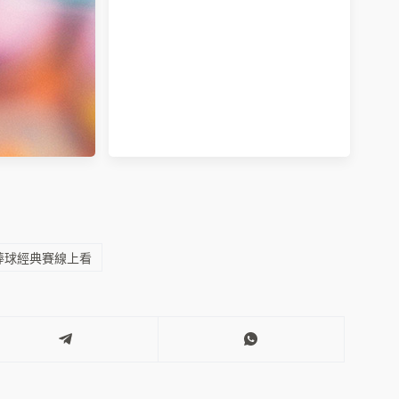
9新冠肺炎 EUA
富邦防疫險理賠進度速度查詢！需要
名單
多久？有電話嗎？
棒球經典賽線上看