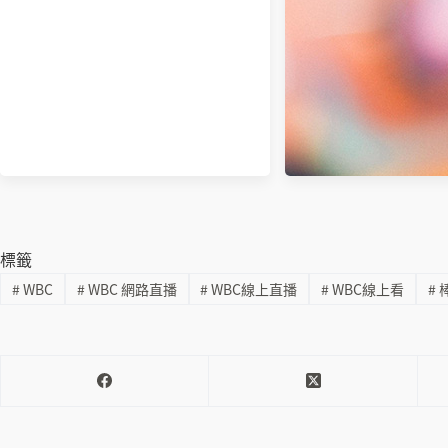
[最新]衛福部COVID-1
[ 2016 廣播／電視 金鐘獎 ] 網路直
快篩試劑
播、線上直播、線上看
標籤
#
WBC
#
WBC 網路直播
#
WBC線上直播
#
WBC線上看
#