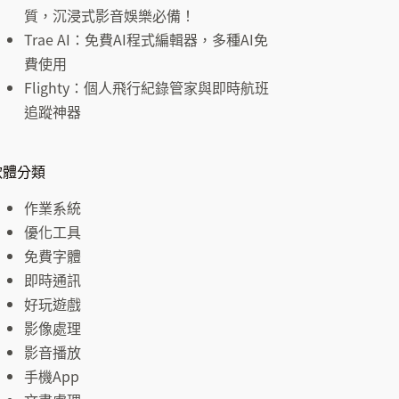
結
質，沉浸式影音娛樂必備！
果
Trae AI：免費AI程式編輯器，多種AI免
費使用
Flighty：個人飛行紀錄管家與即時航班
追蹤神器
軟體分類
作業系統
優化工具
免費字體
即時通訊
好玩遊戲
影像處理
影音播放
手機App