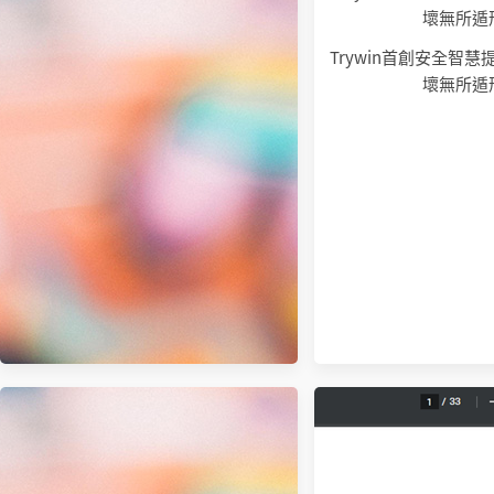
Trywin首創安全智
壞無所遁