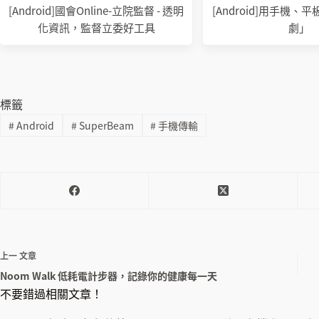
[Android]國會Online-立院監督 - 透明
[Android]用手機
化資訊，監督立委好工具
劇」
標籤
#
Android
#
SuperBeam
#
手機傳輸
Draworld 利用AR技彩繪建築與認識
歷史文化
上一
文章
Noom Walk 低耗電計步器，記錄你的健康每一天
不要錯過相關文章！