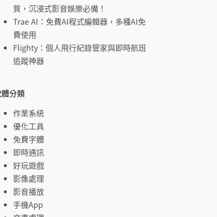
結
質，沉浸式影音娛樂必備！
果
Trae AI：免費AI程式編輯器，多種AI免
費使用
Flighty：個人飛行紀錄管家與即時航班
追蹤神器
軟體分類
作業系統
優化工具
免費字體
即時通訊
好玩遊戲
影像處理
影音播放
手機App