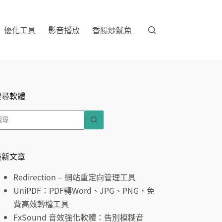
優化工具
影音播放
香腸炒魷魚
搜尋軟體
找
不
到
符
最新文章
合
Redirection – 網站重定向管理工具
條
UniPDF：PDF轉Word、JPG、PNG，免
件
費高效轉檔工具
的
FxSound 音效強化軟體：告別模糊音